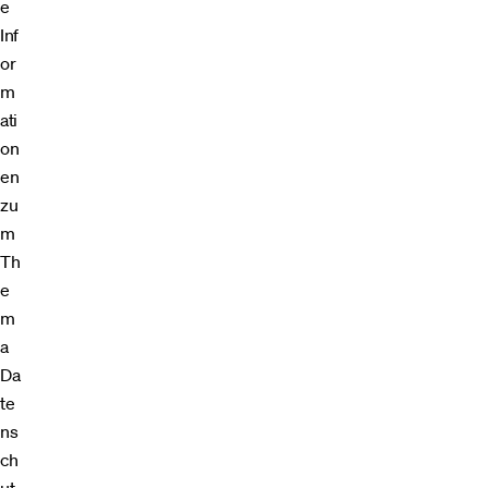
e
Inf
or
m
ati
on
en
zu
m
Th
e
m
a
Da
te
ns
ch