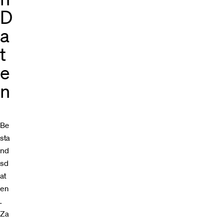
D
a
t
e
n
Be
sta
nd
sd
at
en
.
Za