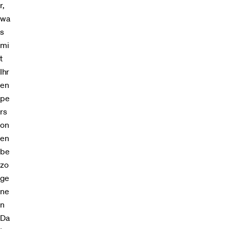
r,
wa
s
mi
t
Ihr
en
pe
rs
on
en
be
zo
ge
ne
n
Da