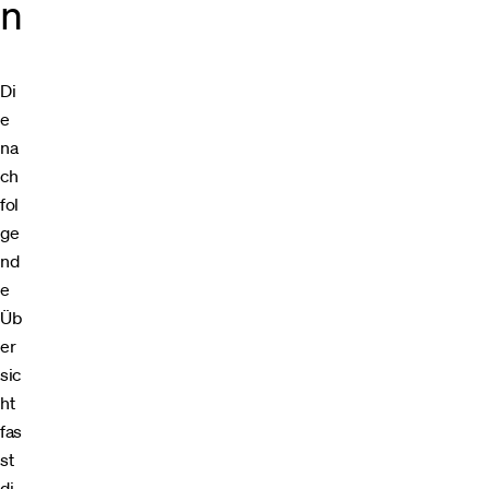
n
Di
e
na
ch
fol
ge
nd
e
Üb
er
sic
ht
fas
st
di