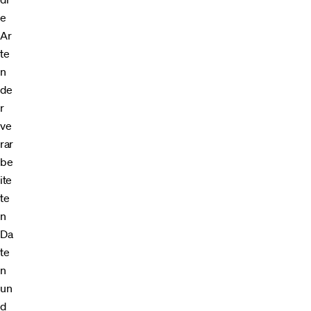
e
Ar
te
n
de
r
ve
rar
be
ite
te
n
Da
te
n
un
d