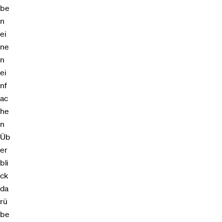
be
n
ei
ne
n
ei
nf
ac
he
n
Üb
er
bli
ck
da
rü
be