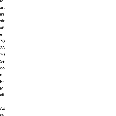
M
art
ini
str
aß
e
78
33
70
Se
eo
n
E-
M
ail
-
Ad
re