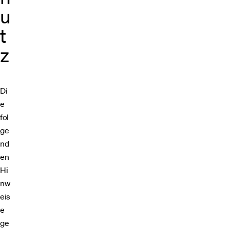
u
t
z
Di
e
fol
ge
nd
en
Hi
nw
eis
e
ge