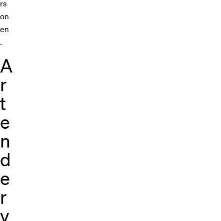
rs
on
en
.
A
r
t
e
n
d
e
r
v