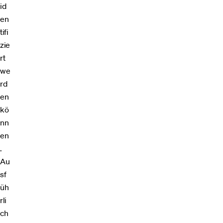
id
en
tifi
zie
rt
we
rd
en
kö
nn
en
.
Au
sf
üh
rli
ch