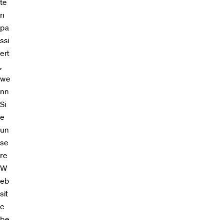
te
n
pa
ssi
ert
,
we
nn
Si
e
un
se
re
W
eb
sit
e
be