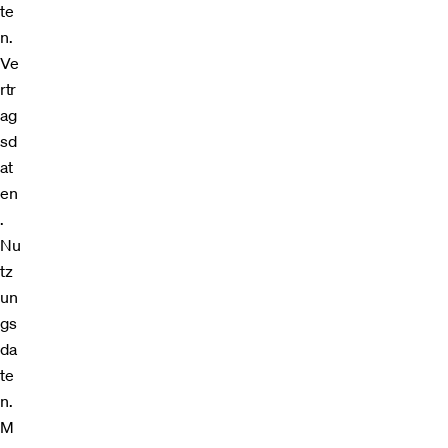
te
n.
Ve
rtr
ag
sd
at
en
.
Nu
tz
un
gs
da
te
n.
M