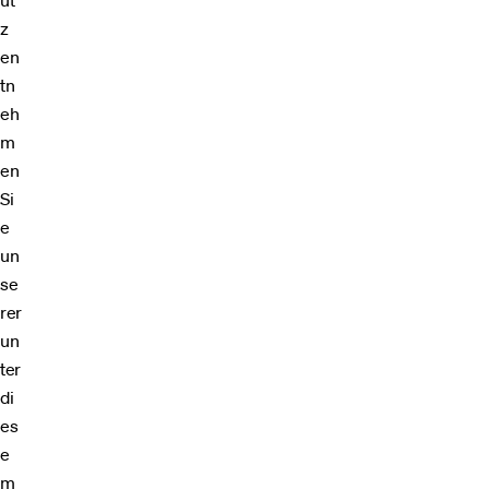
ut
z
en
tn
eh
m
en
Si
e
un
se
rer
un
ter
di
es
e
m