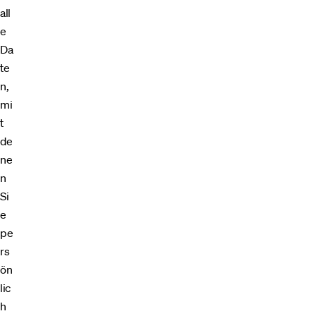
all
e
Da
te
n,
mi
t
de
ne
n
Si
e
pe
rs
ön
lic
h