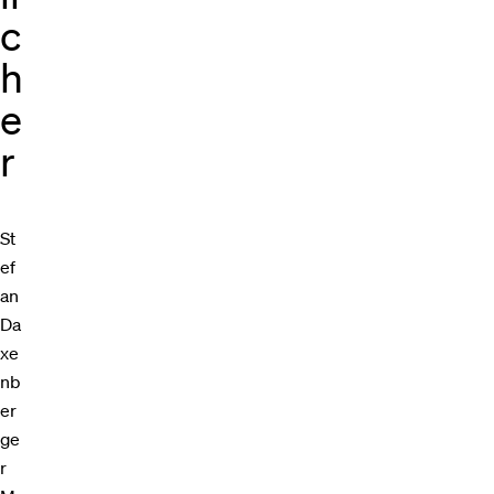
c
h
e
r
St
ef
an
Da
xe
nb
er
ge
r