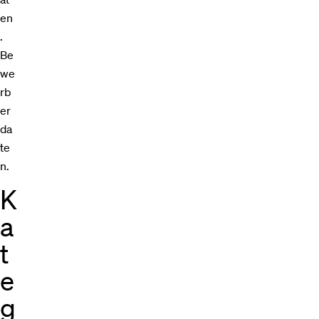
en
.
Be
we
rb
er
da
te
n.
K
a
t
e
g