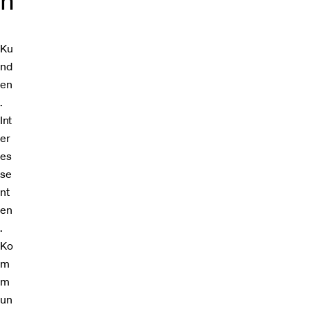
n
Ku
nd
en
.
Int
er
es
se
nt
en
.
Ko
m
m
un