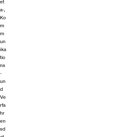
et
a-,
Ko
m
m
un
ika
tio
ns
-
un
d
Ve
rfa
hr
en
sd
at