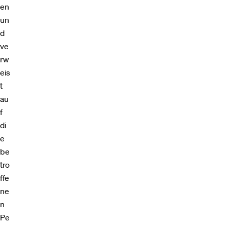
en
un
d
ve
rw
eis
t
au
f
di
e
be
tro
ffe
ne
n
Pe