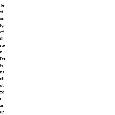
Te
xt
au
fg
ef
üh
rte
n
Da
te
ns
ch
ut
ze
rkl
är
un