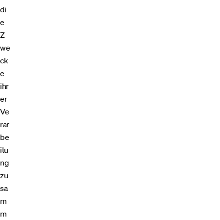
di
e
Z
we
ck
e
ihr
er
Ve
rar
be
itu
ng
zu
sa
m
m